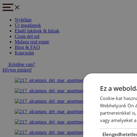
Nyitólap
Új ingatlanok
Eladó lakások & házak
Costa del sol
Malaga real estate
Blog & FAQ
Kapcsolat
Kérdése van?
Hívjon minket!
Ez a webolda
Cookie-kat haszná
Webhelyünk Ön ál
partnereinkkel is
vagy amelyeket a 
Elengedhetetle