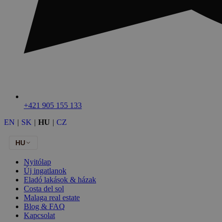
+421 905 155 133
EN
|
SK
|
HU
|
CZ
HU
Nyitólap
Új ingatlanok
Eladó lakások & házak
Costa del sol
Malaga real estate
Blog & FAQ
Kapcsolat