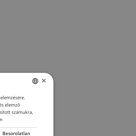
×
 elemzésére.
ENGLISH
 és elemző
SK
sított számukra,
HU
n
CZ
Besorolatlan