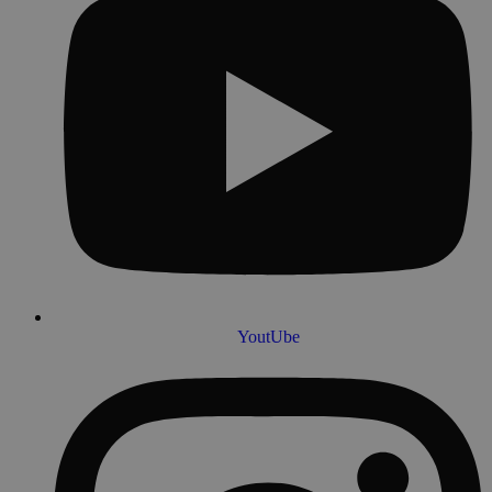
YoutUbe