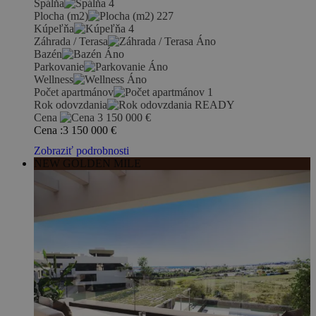
Spálňa
4
Plocha (m2)
227
Kúpeľňa
4
Záhrada / Terasa
Áno
Bazén
Áno
Parkovanie
Áno
Wellness
Áno
Počet apartmánov
1
Rok odovzdania
READY
Cena
3 150 000
€
Cena :
3 150 000
€
Zobraziť podrobnosti
NEW GOLDEN MILE