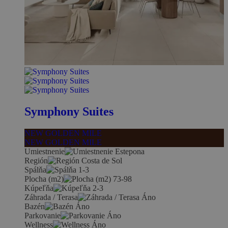
Symphony Suites
NEW GOLDEN MILE
NEW GOLDEN MILE
Umiestnenie
Estepona
Región
Costa de Sol
Spálňa
1-3
Plocha (m2)
73-98
Kúpeľňa
2-3
Záhrada / Terasa
Áno
Bazén
Áno
Parkovanie
Áno
Wellness
Áno