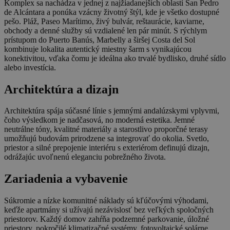
Komplex sa nachádza v jednej z najžiadanejších oblastí San Pedro
de Alcántara a ponúka vzácny životný štýl, kde je všetko dostupné
pešo. Pláž, Paseo Marítimo, živý bulvár, reštaurácie, kaviarne,
obchody a denné služby sú vzdialené len pár minút. S rýchlym
prístupom do Puerto Banús, Marbelly a širšej Costa del Sol
kombinuje lokalita autentický miestny šarm s vynikajúcou
konektivitou, vďaka čomu je ideálna ako trvalé bydlisko, druhé sídlo
alebo investícia.
Architektúra a dizajn
Architektúra spája súčasné línie s jemnými andalúzskymi vplyvmi,
čoho výsledkom je nadčasová, no moderná estetika. Jemné
neutrálne tóny, kvalitné materiály a starostlivo proporčné terasy
umožňujú budovám prirodzene sa integrovať do okolia. Svetlo,
priestor a silné prepojenie interiéru s exteriérom definujú dizajn,
odrážajúc uvoľnenú eleganciu pobrežného života.
Zariadenia a vybavenie
Súkromie a nízke komunitné náklady sú kľúčovými výhodami,
keďže apartmány si užívajú nezávislosť bez veľkých spoločných
priestorov. Každý domov zahŕňa podzemné parkovanie, úložné
priestory, pokročilé klimatizačné systémy, fotovoltaické solárne