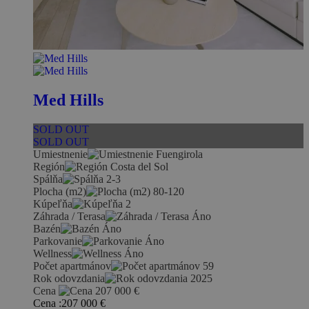
Med Hills
SOLD OUT
SOLD OUT
Umiestnenie
Fuengirola
Región
Costa del Sol
Spálňa
2-3
Plocha (m2)
80-120
Kúpeľňa
2
Záhrada / Terasa
Áno
Bazén
Áno
Parkovanie
Áno
Wellness
Áno
Počet apartmánov
59
Rok odovzdania
2025
Cena
207 000
€
Cena :
207 000
€