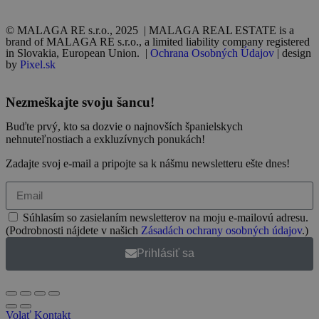
© MALAGA RE s.r.o., 2025 | MALAGA REAL ESTATE is a
brand of MALAGA RE s.r.o., a limited liability company registered
in Slovakia, European Union. |
Ochrana Osobných Údajov
| design
by
Pixel.sk
Nezmeškajte svoju šancu!
Buďte prvý, kto sa dozvie o najnovších španielskych
nehnuteľnostiach a exkluzívnych ponukách!
Zadajte svoj e-mail a pripojte sa k nášmu newsletteru ešte dnes!
Súhlasím so zasielaním newsletterov na moju e-mailovú adresu.
(Podrobnosti nájdete v našich
Zásadách ochrany osobných údajov
.)
Prihlásiť sa
Volať
Kontakt