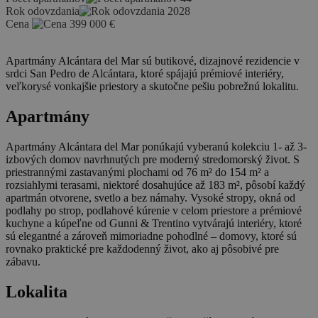
Rok odovzdania
2028
Cena
399 000
€
Apartmány Alcántara del Mar sú butikové, dizajnové rezidencie v
srdci San Pedro de Alcántara, ktoré spájajú prémiové interiéry,
veľkorysé vonkajšie priestory a skutočne pešiu pobrežnú lokalitu.
Apartmány
Apartmány Alcántara del Mar ponúkajú vyberanú kolekciu 1- až 3-
izbových domov navrhnutých pre moderný stredomorský život. S
priestrannými zastavanými plochami od 76 m² do 154 m² a
rozsiahlymi terasami, niektoré dosahujúce až 183 m², pôsobí každý
apartmán otvorene, svetlo a bez námahy. Vysoké stropy, okná od
podlahy po strop, podlahové kúrenie v celom priestore a prémiové
kuchyne a kúpeľne od Gunni & Trentino vytvárajú interiéry, ktoré
sú elegantné a zároveň mimoriadne pohodlné – domovy, ktoré sú
rovnako praktické pre každodenný život, ako aj pôsobivé pre
zábavu.
Lokalita