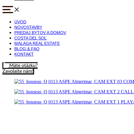
ÚVOD
NOVOSTAVBY
PREDAJ BYTOV A DOMOV
COSTA DEL SOL
MALAGA REAL ESTATE
BLOG & FAQ
KONTAKT
Máte otázku?
Zavolajte nám!