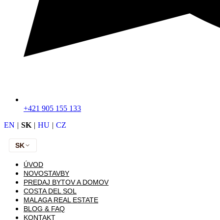
+421 905 155 133
EN
|
SK
|
HU
|
CZ
SK
ÚVOD
NOVOSTAVBY
PREDAJ BYTOV A DOMOV
COSTA DEL SOL
MALAGA REAL ESTATE
BLOG & FAQ
KONTAKT