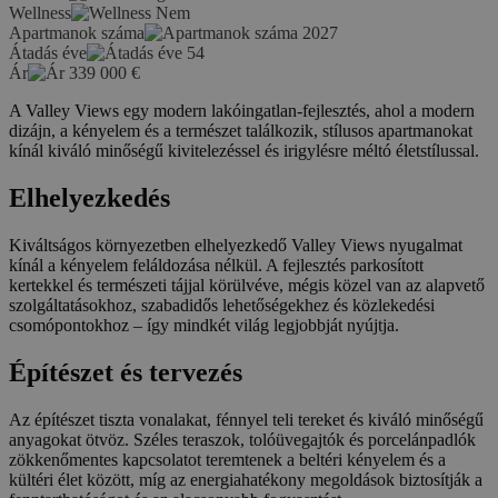
Wellness
Nem
Apartmanok száma
2027
Átadás éve
54
Ár
339 000
€
A Valley Views egy modern lakóingatlan-fejlesztés, ahol a modern
dizájn, a kényelem és a természet találkozik, stílusos apartmanokat
kínál kiváló minőségű kivitelezéssel és irigylésre méltó életstílussal.
Elhelyezkedés
Kiváltságos környezetben elhelyezkedő Valley Views nyugalmat
kínál a kényelem feláldozása nélkül. A fejlesztés parkosított
kertekkel és természeti tájjal körülvéve, mégis közel van az alapvető
szolgáltatásokhoz, szabadidős lehetőségekhez és közlekedési
csomópontokhoz – így mindkét világ legjobbját nyújtja.
Építészet és tervezés
Az építészet tiszta vonalakat, fénnyel teli tereket és kiváló minőségű
anyagokat ötvöz. Széles teraszok, tolóüvegajtók és porcelánpadlók
zökkenőmentes kapcsolatot teremtenek a beltéri kényelem és a
kültéri élet között, míg az energiahatékony megoldások biztosítják a