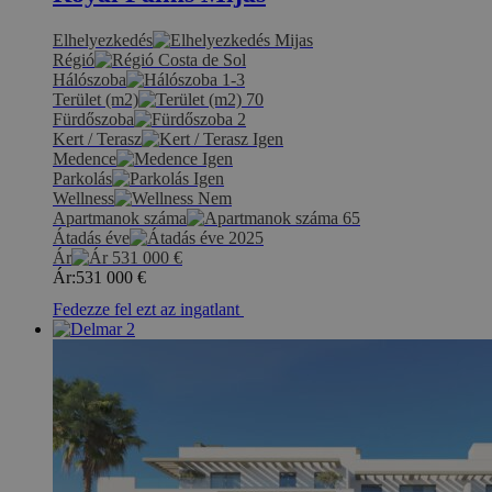
Elhelyezkedés
Mijas
Régió
Costa de Sol
Hálószoba
1-3
Terület (m2)
70
Fürdőszoba
2
Kert / Terasz
Igen
Medence
Igen
Parkolás
Igen
Wellness
Nem
Apartmanok száma
65
Átadás éve
2025
Ár
531 000
€
Ár:
531 000
€
Fedezze fel ezt az ingatlant