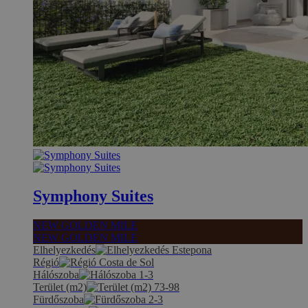
Symphony Suites
NEW GOLDEN MILE
NEW GOLDEN MILE
Elhelyezkedés
Estepona
Régió
Costa de Sol
Hálószoba
1-3
Terület (m2)
73-98
Fürdőszoba
2-3