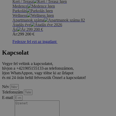
Kert / Terasz
Igen
Medence
Igen
Parkolás
Igen
Wellness
Igen
Apartmanok száma
82
Átadás éve
2026
Ár
299 200
€
Ár:
299 200
€
Fedezze fel ezt az ingatlant
Kapcsolat
Vegye fel velünk a kapcsolatot,
hívjon a +421905155133-as telefonszámon,
írjon WhatsAppon, vagy töltse ki az űrlapot
és mi 24 órán belül felvesszük Önnel a kapcsolatot!
Név
Telefonszám
E-mail