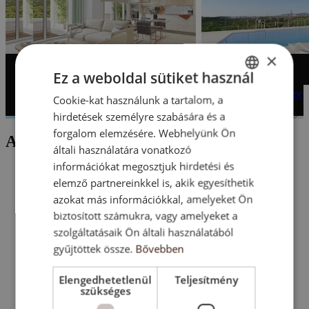
×
Ez a weboldal sütiket használ
NEW apartments for sale in Mijas Fuengirola, Málaga: Valley
Cookie-kat használunk a tartalom, a
ENGLISH
Views 🏠
hirdetések személyre szabására és a
SK
forgalom elemzésére. Webhelyünk Ön
Az ingatlan elhelyezkedése
HU
általi használatára vonatkozó
információkat megosztjuk hirdetési és
CZ
elemző partnereinkkel is, akik egyesíthetik
azokat más információkkal, amelyeket Ön
biztosított számukra, vagy amelyeket a
szolgáltatásaik Ön általi használatából
gyűjtöttek össze.
Bővebben
Elengedhetetlenül
Teljesítmény
szükséges