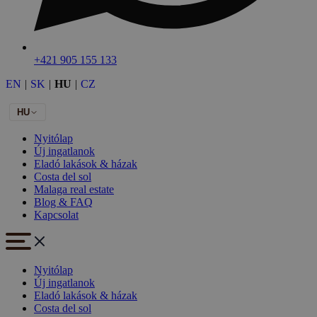
+421 905 155 133
EN
|
SK
|
HU
|
CZ
HU
Nyitólap
Új ingatlanok
Eladó lakások & házak
Costa del sol
Malaga real estate
Blog & FAQ
Kapcsolat
Nyitólap
Új ingatlanok
Eladó lakások & házak
Costa del sol