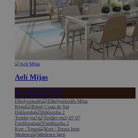
Aelí Mijas
ALL WITH SEA VIEW
ALL WITH SEA VIEW
Elhelyezkedés
Mijas
Régió
Costa de Sol
Hálószoba
2
Terület (m2)
87-97
Fürdőszoba
2
Kert / Terasz
Igen
Medence
Igen