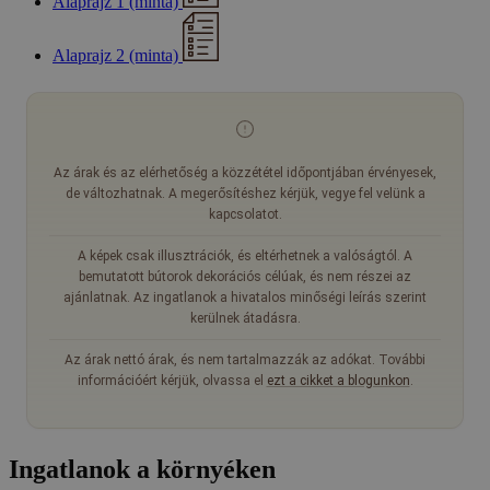
Alaprajz 1 (minta)
Alaprajz 2 (minta)
Az árak és az elérhetőség a közzététel időpontjában érvényesek,
de változhatnak. A megerősítéshez kérjük, vegye fel velünk a
kapcsolatot.
A képek csak illusztrációk, és eltérhetnek a valóságtól. A
bemutatott bútorok dekorációs célúak, és nem részei az
ajánlatnak. Az ingatlanok a hivatalos minőségi leírás szerint
kerülnek átadásra.
Az árak nettó árak, és nem tartalmazzák az adókat. További
információért kérjük, olvassa el
ezt a cikket a blogunkon
.
Ingatlanok a környéken