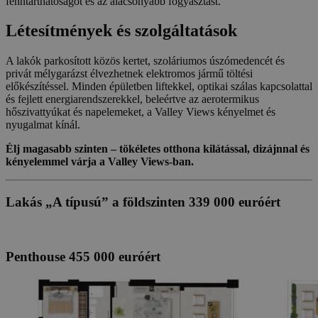
fenntarthatóságot és az alacsonyabb fogyasztást.
Létesítmények és szolgáltatások
A lakók parkosított közös kertet, szoláriumos úszómedencét és
privát mélygarázst élvezhetnek elektromos jármű töltési
előkészítéssel. Minden épületben liftekkel, optikai szálas kapcsolattal
és fejlett energiarendszerekkel, beleértve az aerotermikus
hőszivattyúkat és napelemeket, a Valley Views kényelmet és
nyugalmat kínál.
Élj magasabb szinten – tökéletes otthona kilátással, dizájnnal és
kényelemmel várja a Valley Views-ban.
Lakás „A típusú” a földszinten 339 000 euróért
Penthouse 455 000 euróért