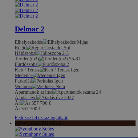
Delmar 2
Elhelyezkedés
Mijas
Régió
Costa del Sol
Hálószoba
2-3
Terület (m2)
55-81
Fürdőszoba
2
Kert / Terasz
Igen
Medence
Igen
Parkolás
Igen
Wellness
Nem
Apartmanok száma
24
Átadás éve
2027
Ár
357 700
€
Ár:
357 700
€
Fedezze fel ezt az ingatlant
NEW GOLDEN MILE