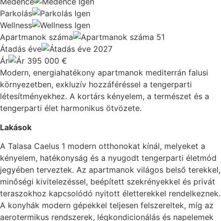
Medence
Igen
Parkolás
Igen
Wellness
Igen
Apartmanok száma
51
Átadás éve
2027
Ár
395 000
€
Modern, energiahatékony apartmanok mediterrán falusi
környezetben, exkluzív hozzáféréssel a tengerparti
létesítményekhez. A kortárs kényelem, a természet és a
tengerparti élet harmonikus ötvözete.
Lakások
A Talasa Caelus 1 modern otthonokat kínál, melyeket a
kényelem, hatékonyság és a nyugodt tengerparti életmód
jegyében terveztek. Az apartmanok világos belső terekkel,
minőségi kivitelezéssel, beépített szekrényekkel és privát
teraszokhoz kapcsolódó nyitott életterekkel rendelkeznek.
A konyhák modern gépekkel teljesen felszereltek, míg az
aerotermikus rendszerek, légkondicionálás és napelemek