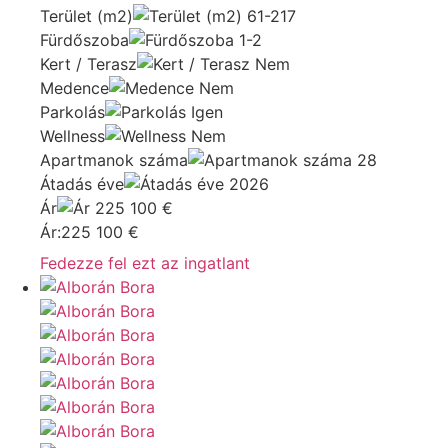
Terület (m2)
61-217
Fürdőszoba
1-2
Kert / Terasz
Nem
Medence
Nem
Parkolás
Igen
Wellness
Nem
Apartmanok száma
28
Átadás éve
2026
Ár
225 100
€
Ár:
225 100
€
Fedezze fel ezt az ingatlant