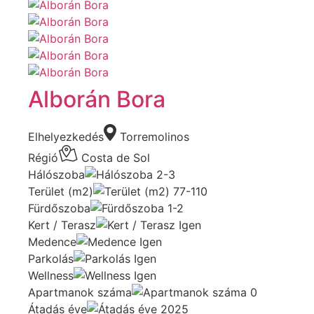
Alborán Bora
Elhelyezkedés
Torremolinos
Régió
Costa de Sol
Hálószoba
2-3
Terület (m2)
77-110
Fürdőszoba
1-2
Kert / Terasz
Igen
Medence
Igen
Parkolás
Igen
Wellness
Igen
Apartmanok száma
0
Átadás éve
2025