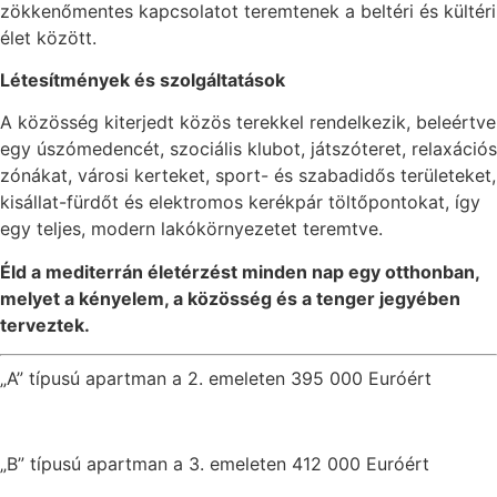
zökkenőmentes kapcsolatot teremtenek a beltéri és kültéri
élet között.
Létesítmények és szolgáltatások
A közösség kiterjedt közös terekkel rendelkezik, beleértve
egy úszómedencét, szociális klubot, játszóteret, relaxációs
zónákat, városi kerteket, sport- és szabadidős területeket,
kisállat-fürdőt és elektromos kerékpár töltőpontokat, így
egy teljes, modern lakókörnyezetet teremtve.
Éld a mediterrán életérzést minden nap egy otthonban,
melyet a kényelem, a közösség és a tenger jegyében
terveztek.
„A” típusú apartman a 2. emeleten 395 000 Euróért
„B” típusú apartman a 3. emeleten 412 000 Euróért