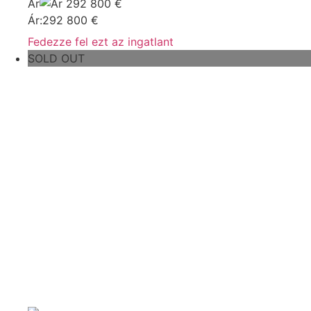
Ár
292 800
€
Ár:
292 800
€
Fedezze fel ezt az ingatlant
SOLD OUT