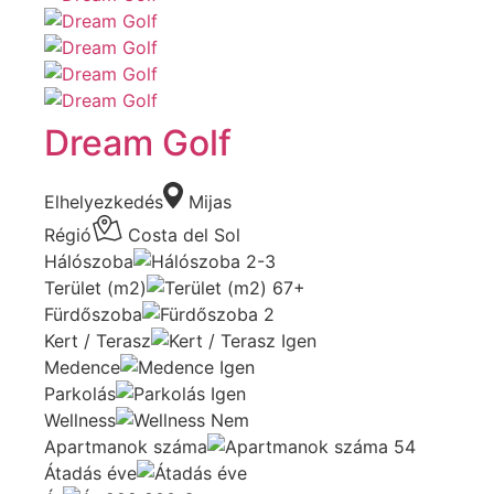
Dream Golf
Elhelyezkedés
Mijas
Régió
Costa del Sol
Hálószoba
2-3
Terület (m2)
67+
Fürdőszoba
2
Kert / Terasz
Igen
Medence
Igen
Parkolás
Igen
Wellness
Nem
Apartmanok száma
54
Átadás éve