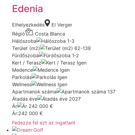
Edenia
Elhelyezkedés
El Verger
Régió
Costa Blanca
Hálószoba
1-3
Terület (m2)
62-139
Fürdőszoba
1-2
Kert / Terasz
Igen
Medence
Igen
Parkolás
Igen
Wellness
Igen
Apartmanok száma
137
Átadás éve
2027
Ár
242 000
€
Ár:
242 000
€
Fedezze fel ezt az ingatlant