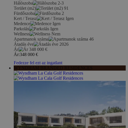
Hálószoba
2-3
Terület (m2)
91
Fürdőszoba
2
Kert / Terasz
Igen
Medence
Igen
Parkolás
Igen
Wellness
Nem
Apartmanok száma
46
Átadás éve
2026
Ár
348 000
€
Ár:
348 000
€
Fedezze fel ezt az ingatlant
WYNDHAM BRANDED RESIDENCES