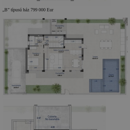
„B” típusú ház 799 000 Eur