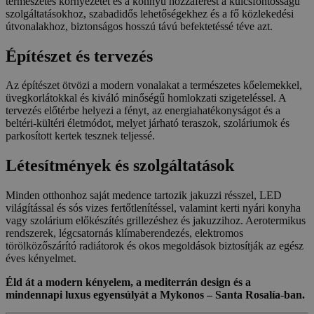
természetes környezetet és a könnyű hozzáférést a kulcsfontosságú
szolgáltatásokhoz, szabadidős lehetőségekhez és a fő közlekedési
útvonalakhoz, biztonságos hosszú távú befektetéssé téve azt.
Építészet és tervezés
Az építészet ötvözi a modern vonalakat a természetes kőelemekkel,
üvegkorlátokkal és kiváló minőségű homlokzati szigeteléssel. A
tervezés előtérbe helyezi a fényt, az energiahatékonyságot és a
beltéri-kültéri életmódot, melyet járható teraszok, szoláriumok és
parkosított kertek tesznek teljessé.
Létesítmények és szolgáltatások
Minden otthonhoz saját medence tartozik jakuzzi résszel, LED
világítással és sós vizes fertőtlenítéssel, valamint kerti nyári konyha
vagy szolárium előkészítés grillezéshez és jakuzzihoz. Aerotermikus
rendszerek, légcsatornás klímaberendezés, elektromos
törölközőszárító radiátorok és okos megoldások biztosítják az egész
éves kényelmet.
Éld át a modern kényelem, a mediterrán design és a
mindennapi luxus egyensúlyát a Mykonos – Santa Rosalía-ban.