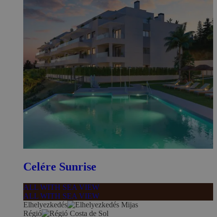
Celére Sunrise
ALL WITH SEA VIEW
ALL WITH SEA VIEW
Elhelyezkedés
Mijas
Régió
Costa de Sol