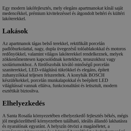
Egy modern lakófejlesztés, mely elegáns apartmanokat kínál saját
medencékkel, prémium kivitelezéssel és átgondolt beltéri és kültéri
lakóterekkel.
Lakások
Az apartmanok tágas belső terekkel, rektifikált porcelán
padlóburkolattal, nagy, dupla üvegezésű tolóablakokkal és motoros
redőnyökkel, valamint világos lakóterekkel rendelkeznek, melyek
zökkenőmentesen kapcsolódnak kertekhez, teraszokhoz vagy
szoláriumokhoz. A fürdőszobák kiváló minőségű porcelán
szaniterekkel, LED-világítású tükrökkel és elegáns, épített
zuhanyzókkal teljesen felszereltek. A konyhák BOSCH
készülékekkel, porcelán munkalapokkal és beépített LED
világítással vannak ellátva, funkcionalitást és letisztult, modern
esztétikát biztosítva.
Elhelyezkedés
A Santa Rosalía környezetében elhelyezkedő fejlesztés békés, mégis
jól megközelíthető környezetben található, ideális állandó lakhatásra
és nyaralónak egyaránt. A helyszín ötvözi a magánéletet, a