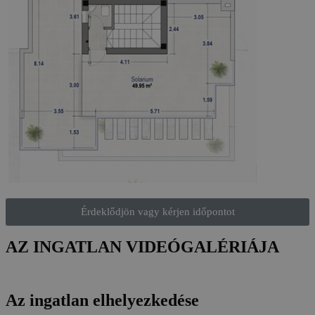
Érdeklődjön vagy kérjen időpontot
AZ INGATLAN VIDEÓGALÉRIÁJA
Az ingatlan elhelyezkedése