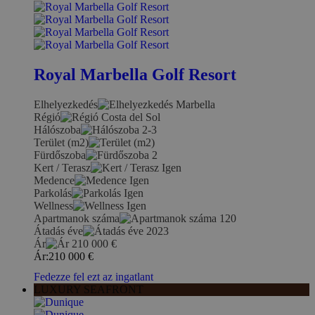
Royal Marbella Golf Resort
Elhelyezkedés
Marbella
Régió
Costa del Sol
Hálószoba
2-3
Terület (m2)
Fürdőszoba
2
Kert / Terasz
Igen
Medence
Igen
Parkolás
Igen
Wellness
Igen
Apartmanok száma
120
Átadás éve
2023
Ár
210 000
€
Ár:
210 000
€
Fedezze fel ezt az ingatlant
LUXURY SEAFRONT