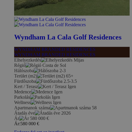
Wyndham La Cala Golf Residences
WYNDHAM BRANDED RESIDENCES
WYNDHAM BRANDED RESIDENCES
Elhelyezkedés
Mijas
Régió
Costa de Sol
Hálószoba
2-3
Terület (m2)
65+
Fürdőszoba
2.5-3.5
Kert / Terasz
Igen
Medence
Igen
Parkolás
Igen
Wellness
Igen
Apartmanok száma
58
Átadás éve
2026
Ár
580 000
€
Ár:
580 000
€