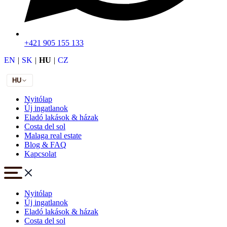
+421 905 155 133
EN
|
SK
|
HU
|
CZ
HU
Nyitólap
Új ingatlanok
Eladó lakások & házak
Costa del sol
Malaga real estate
Blog & FAQ
Kapcsolat
Nyitólap
Új ingatlanok
Eladó lakások & házak
Costa del sol