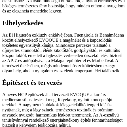
életstílushoz. A kiváló minőségű burkolatok, a nyitott elrendezés és a
bőséges természetes fény biztosítja, hogy minden otthon a nyugalom
és az elegancia menedéke legyen.
Elhelyezkedés
Az El Higuerón exkluzív enklávéjában, Fuengirola és Benalmádena
között elhelyezkedő EVOQUE a magánélet és a kapcsolódás
tökéletes egyensúlyát kínálja. Mindössze percekre található a
díjnyertes strandoktól, élénk kikötőktől, golfpályáktól és kulturális
központoktól, emellett a fejlesztés verhetetlen összeköttetést biztosít
az AP-7-es autópályával, a Málaga repülőtérrel és Marbellával. A
természet ölelésében, mégis mindennel összeköttetésben ez egy
olyan hely, ahol a nyugalom és az élénk tengerparti élet találkozik.
Építészet és tervezés
A neves HCP építészek által tervezett EVOQUE a kortárs
mediterrán stílust testesíti meg, folyékony, nyitott koncepciójú
terekkel. A nagyméretű ablakok lélegzetelállító tengeri kilátást
nyújtanak, míg a lágy színek, természetes textúrák és prémium
anyagok nyugodt, harmonikus légkört teremtenek. Az A-osztályú
tanúsítvánnyal rendelkező energiahatékony építés fenntarthatóságot
biztosít a kényelem feláldozása nélkül.