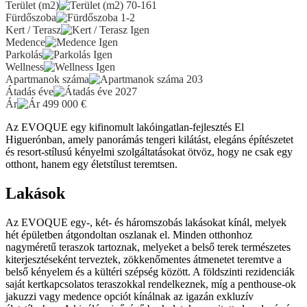
Terület (m2)
70-161
Fürdőszoba
1-2
Kert / Terasz
Igen
Medence
Igen
Parkolás
Igen
Wellness
Igen
Apartmanok száma
203
Átadás éve
2027
Ár
499 000
€
Az EVOQUE egy kifinomult lakóingatlan-fejlesztés El
Higuerónban, amely panorámás tengeri kilátást, elegáns építészetet
és resort-stílusú kényelmi szolgáltatásokat ötvöz, hogy ne csak egy
otthont, hanem egy életstílust teremtsen.
Lakások
Az EVOQUE egy-, két- és háromszobás lakásokat kínál, melyek
hét épületben átgondoltan oszlanak el. Minden otthonhoz
nagyméretű teraszok tartoznak, melyeket a belső terek természetes
kiterjesztéseként terveztek, zökkenőmentes átmenetet teremtve a
belső kényelem és a kültéri szépség között. A földszinti rezidenciák
saját kertkapcsolatos teraszokkal rendelkeznek, míg a penthouse-ok
jakuzzi vagy medence opciót kínálnak az igazán exkluzív