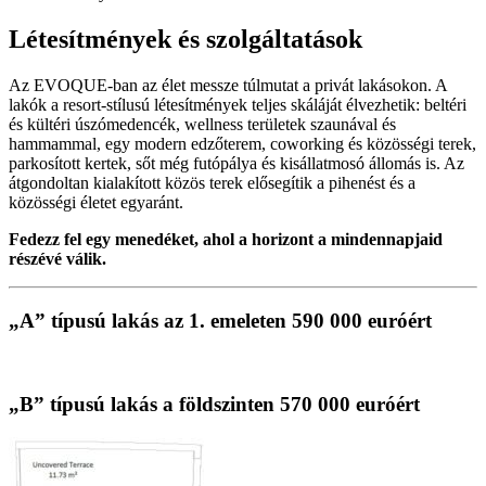
Létesítmények és szolgáltatások
Az EVOQUE-ban az élet messze túlmutat a privát lakásokon. A
lakók a resort-stílusú létesítmények teljes skáláját élvezhetik: beltéri
és kültéri úszómedencék, wellness területek szaunával és
hammammal, egy modern edzőterem, coworking és közösségi terek,
parkosított kertek, sőt még futópálya és kisállatmosó állomás is. Az
átgondoltan kialakított közös terek elősegítik a pihenést és a
közösségi életet egyaránt.
Fedezz fel egy menedéket, ahol a horizont a mindennapjaid
részévé válik.
„A” típusú lakás az 1. emeleten 590 000 euróért
„B” típusú lakás a földszinten 570 000 euróért