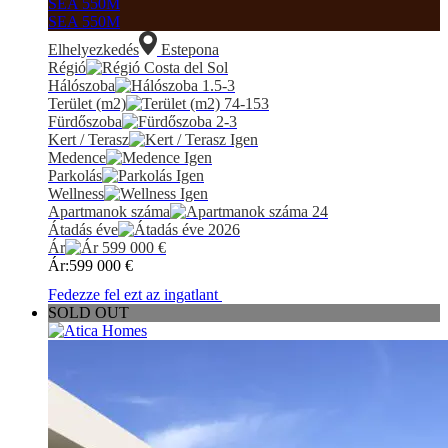
SEA 550M
SEA 550M
Elhelyezkedés
Estepona
Régió
Costa del Sol
Hálószoba
1.5-3
Terület (m2)
74-153
Fürdőszoba
2-3
Kert / Terasz
Igen
Medence
Igen
Parkolás
Igen
Wellness
Igen
Apartmanok száma
24
Átadás éve
2026
Ár
599 000
€
Ár:
599 000
€
Fedezze fel ezt az ingatlant
SOLD OUT