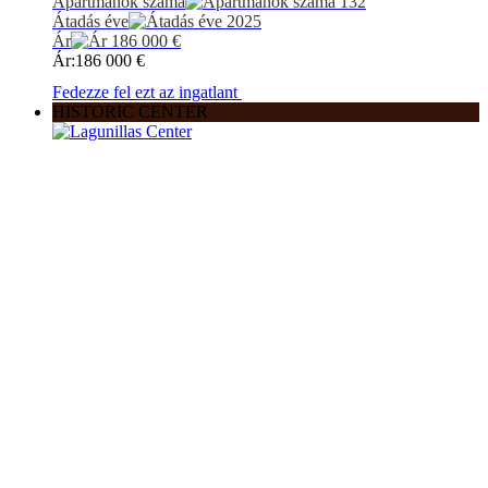
Apartmanok száma
132
Átadás éve
2025
Ár
186 000
€
Ár:
186 000
€
Fedezze fel ezt az ingatlant
HISTORIC CENTER