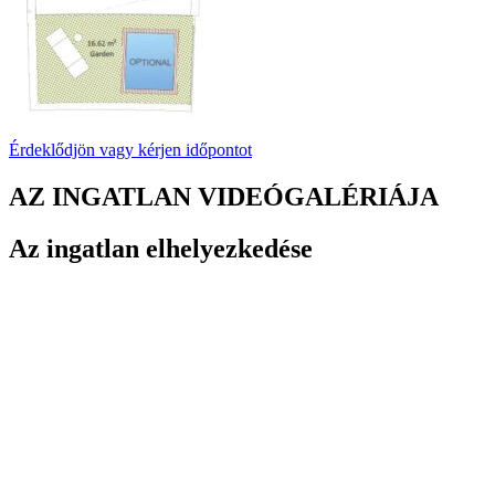
Érdeklődjön vagy kérjen időpontot
AZ INGATLAN VIDEÓGALÉRIÁJA
Az ingatlan elhelyezkedése