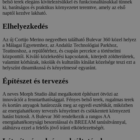
belső terek elegáns kivitelezésükkel és funkcionalitásukkal tűnnek
ki, barátságos és praktikus környezetet teremtve, amely az első
naptól kezdve lakható.
Elhelyezkedés
Az új Cortijo Merino negyedben található Bulevar 360 közel helyez
a Málagai Egyetemhez, az Andalúz Technológiai Parkhoz,
Teatinoshoz, a repülőtérhez, és csupán percekre a történelmi
központtól. Kiváló közlekedési kapcsolatok, kiterjedt zöldterületek,
valamint kórházak, iskolák és kulturális kínálat közelsége teszi ezt a
helyszínt dinamikussá és kényelmessé egyaránt.
Építészet és tervezés
A neves Morph Studio által megalkotott építészet ötvözi az
innovációt a fenntarthatósággal. Fényes belső terek, rugalmas terek
és kortárs anyagok határozzák meg az egyedi esztétikát, miközben
az energiahatékony tervezés kényelmet és csökkentett környezeti
hatást biztosít. A Bulevar 360 rendelkezik a rangos AA
energiahatékonysági besorolással és BREEAM tanúsítvánnyal,
aláhúzva ezzel a felelős jövő iránti elkötelezettségét.