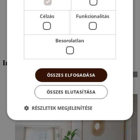
bemutatott bútorok dekorációs célúak, és nem részei az
ajánlatnak. Az ingatlanok a hivatalos minőségi leírás szerint
kerülnek átadásra.
Célzás
Funkcionalitás
Az árak nettó árak, és nem tartalmazzák az adókat. További
információért kérjük, olvassa el
ezt a cikket a blogunkon
.
Besorolatlan
Ingatlanok a környéken
SOLD OUT
ÖSSZES ELFOGADÁSA
ÖSSZES ELUTASÍTÁSA
RÉSZLETEK MEGJELENÍTÉSE