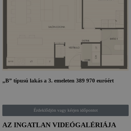
„B” típusú lakás a 3. emeleten 389 970 euróért
Érdeklődjön vagy kérjen időpontot
AZ INGATLAN VIDEÓGALÉRIÁJA