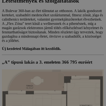
Létesítmények és szolgáltatások
A Bulevar 360-ban az élet túlmutat az otthonon. A lakók gondozott
kerteket, szabadtéri medencéket szoláriummal, fitnesz zónát, jóga és
calisthenics területeket, valamint gyermekjátszótereket élvezhetnek.
A „Flex Zóna” teret kínál a wellnessnek és a pihenésnek, míg a
magán garázsok elektromos jármű töltés előkészítéssel kényelmet és
fenntarthatóságot biztosítanak. Minden részletet úgy terveztek, hogy
gazdagítsa a mindennapi életet, ötvözve a szabadidőt, a közösséget
és a jóllétet.
Új kezdeted Málagában itt kezdődik.
„A” típusú lakás a 3. emeleten 366 795 euróért