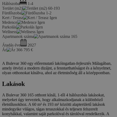
Hálószoba
1-4
Terület (m2)
60-193
Fürdőszoba
1-2
Kert / Terasz
Igen
Medence
Igen
Parkolás
Igen
Wellness
Igen
Apartmanok száma
165
Átadás éve
2027
Ár
366 795
€
A Bulevar 360 egy előremutató lakóingatlan-fejlesztés Málagában,
amely ötvözi a modern dizájnt, a fenntarthatóságot és a kényelmet,
olyan otthonokat kínálva, ahol az életminőség áll a középpontban.
Lakások
A Bulevar 360 165 otthont kínál, 1-től 4 hálószobás lakásokat,
melyeket úgy terveztek, hogy alkalmazkodjanak a különböző
életstílusokhoz. A 60 m² és 193 m² közötti alapterületű lakások
mindegyike világos, tágas teraszokkal és teljesen felszerelt
konyhákkal, valamint saját parkolóval és tárolóval rendelkezik. A