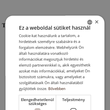
×
Töltse le dokumentumainkat!
Ez a weboldal sütiket használ
Cookie-kat használunk a tartalom, a
ENGLISH
hirdetések személyre szabására és a
Minőségi előírások
SK
forgalom elemzésére. Webhelyünk Ön
HU
általi használatára vonatkozó
Katalógus
információkat megosztjuk hirdetési és
CZ
elemző partnereinkkel is, akik egyesíthetik
azokat más információkkal, amelyeket Ön
biztosított számukra, vagy amelyeket a
szolgáltatásaik Ön általi használatából
gyűjtöttek össze.
Bővebben
Az árak és az elérhetőség a közzététel időpontjában érvényesek,
de változhatnak. A megerősítéshez kérjük, vegye fel velünk a
kapcsolatot.
Elengedhetetlenül
Teljesítmény
szükséges
A képek csak illusztrációk, és eltérhetnek a valóságtól. A