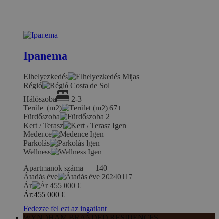
Ipanema
Elhelyezkedés
Mijas
Régió
Costa de Sol
Hálószoba
2-3
Terület (m2)
67+
Fürdőszoba
2
Kert / Terasz
Igen
Medence
Igen
Parkolás
Igen
Wellness
Igen
Apartmanok száma
140
Átadás éve
20240117
Ár
455 000
€
Ár:
455 000
€
Fedezze fel ezt az ingatlant
WYNDHAM BRANDED RESIDENCES