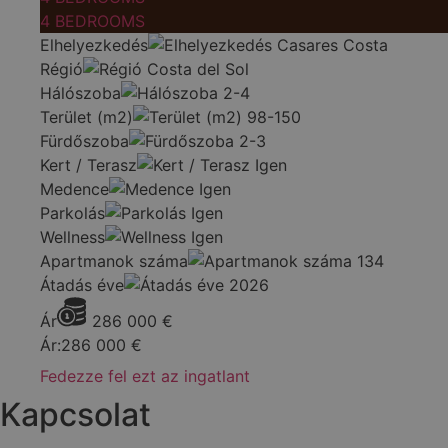
4 BEDROOMS
Elhelyezkedés
Casares Costa
Régió
Costa del Sol
Hálószoba
2-4
Terület (m2)
98-150
Fürdőszoba
2-3
Kert / Terasz
Igen
Medence
Igen
Parkolás
Igen
Wellness
Igen
Apartmanok száma
134
Átadás éve
2026
Ár
286 000
€
Ár:
286 000
€
Fedezze fel ezt az ingatlant
Kapcsolat