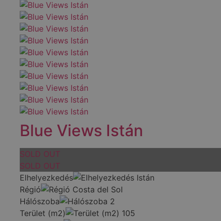
Blue Views Istán
SOLD OUT
SOLD OUT
Elhelyezkedés
Istán
Régió
Costa del Sol
Hálószoba
2
Terület (m2)
105