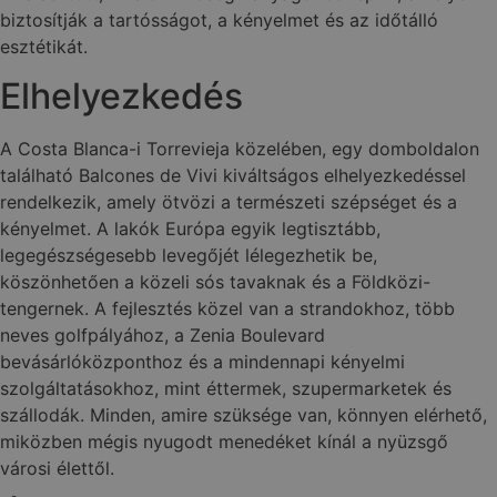
biztosítják a tartósságot, a kényelmet és az időtálló
esztétikát.
Elhelyezkedés
A Costa Blanca-i Torrevieja közelében, egy domboldalon
található Balcones de Vivi kiváltságos elhelyezkedéssel
rendelkezik, amely ötvözi a természeti szépséget és a
kényelmet. A lakók Európa egyik legtisztább,
legegészségesebb levegőjét lélegezhetik be,
köszönhetően a közeli sós tavaknak és a Földközi-
tengernek. A fejlesztés közel van a strandokhoz, több
neves golfpályához, a Zenia Boulevard
bevásárlóközponthoz és a mindennapi kényelmi
szolgáltatásokhoz, mint éttermek, szupermarketek és
szállodák. Minden, amire szüksége van, könnyen elérhető,
miközben mégis nyugodt menedéket kínál a nyüzsgő
városi élettől.