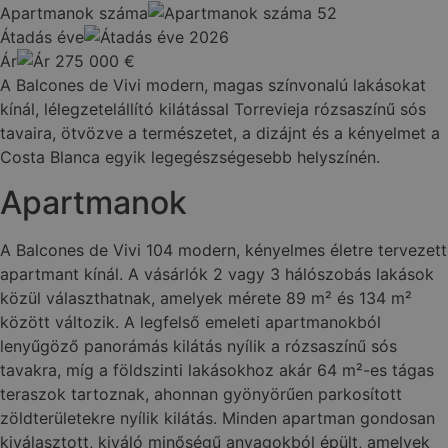
Apartmanok száma
52
Átadás éve
2026
Ár
275 000
€
A Balcones de Vivi modern, magas színvonalú lakásokat
kínál, lélegzetelállító kilátással Torrevieja rózsaszínű sós
tavaira, ötvözve a természetet, a dizájnt és a kényelmet a
Costa Blanca egyik legegészségesebb helyszínén.
Apartmanok
A Balcones de Vivi 104 modern, kényelmes életre tervezett
apartmant kínál. A vásárlók 2 vagy 3 hálószobás lakások
közül választhatnak, amelyek mérete 89 m² és 134 m²
között változik. A legfelső emeleti apartmanokból
lenyűgöző panorámás kilátás nyílik a rózsaszínű sós
tavakra, míg a földszinti lakásokhoz akár 64 m²-es tágas
teraszok tartoznak, ahonnan gyönyörűen parkosított
zöldterületekre nyílik kilátás. Minden apartman gondosan
kiválasztott, kiváló minőségű anyagokból épült, amelyek