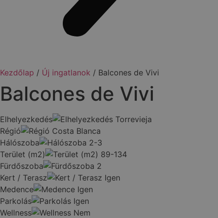
Kezdőlap
/
Új ingatlanok
/ Balcones de Vivi
Balcones de Vivi
Elhelyezkedés
Torrevieja
Régió
Costa Blanca
Hálószoba
2-3
Terület (m2)
89-134
Fürdőszoba
2
Kert / Terasz
Igen
Medence
Igen
Parkolás
Igen
Wellness
Nem