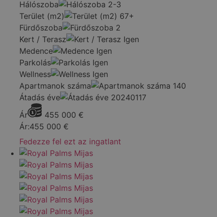
Hálószoba
2-3
Terület (m2)
67+
Fürdőszoba
2
Kert / Terasz
Igen
Medence
Igen
Parkolás
Igen
Wellness
Igen
Apartmanok száma
140
Átadás éve
20240117
Ár
455 000
€
Ár:
455 000
€
Fedezze fel ezt az ingatlant