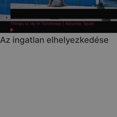
Things to do in Torrevieja | Alicante, Spain
Az ingatlan elhelyezkedése