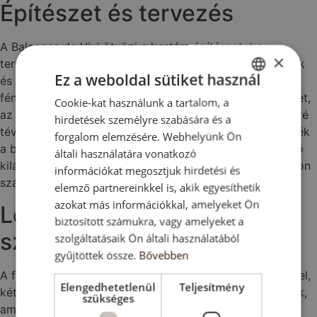
Építészet és tervezés
A Balcones de Vivi ötvözi a kortárs építészetet a
×
természet szépségével. A tiszta vonalak, a nagy ablakok
Ez a weboldal sütiket használ
és a nyitott elrendezés világos, harmonikus, mediterrán
fényben úszó lakótereket teremt. A tervezés a kényelmet,
Cookie-kat használunk a tartalom, a
ENGLISH
az eleganciát és a funkcionalitást hangsúlyozza, lehetővé
hirdetések személyre szabására és a
SK
téve a lakók számára, hogy teljes mértékben élvezhessék
forgalom elemzésére. Webhelyünk Ön
a beltéri és kültéri életet. A magas fekvés lélegzetelállító
HU
általi használatára vonatkozó
kilátást és kiváló levegőminőséget biztosít minden otthon
információkat megosztjuk hirdetési és
CZ
számára.
elemző partnereinkkel is, akik egyesíthetik
azokat más információkkal, amelyeket Ön
Létesítmények és
biztosított számukra, vagy amelyeket a
szolgáltatások
szolgáltatásaik Ön általi használatából
gyűjtöttek össze.
Bővebben
A fejlesztés gyönyörűen karbantartott közös területekkel,
Elengedhetetlenül
Teljesítmény
két tágas úszómedencével és buja kertekkel rendelkezik,
szükséges
amelyek békés és pihentető környezetet biztosítanak a