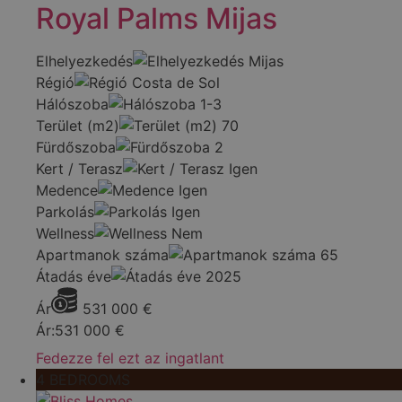
Royal Palms Mijas
Elhelyezkedés
Mijas
Régió
Costa de Sol
Hálószoba
1-3
Terület (m2)
70
Fürdőszoba
2
Kert / Terasz
Igen
Medence
Igen
Parkolás
Igen
Wellness
Nem
Apartmanok száma
65
Átadás éve
2025
Ár
531 000
€
Ár:
531 000
€
Fedezze fel ezt az ingatlant
4 BEDROOMS