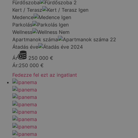
Fürdőszoba
2
Kert / Terasz
Igen
Medence
Igen
Parkolás
Igen
Wellness
Nem
Apartmanok száma
22
Átadás éve
2024
Ár
250 000
€
Ár:
250 000
€
Fedezze fel ezt az ingatlant