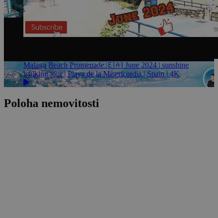
Malaga Beach Promenade 🇪🇦| June 2024 | sunshine
walking tour | Playa de la Misericordia | Spain | 4K
Poloha nemovitosti