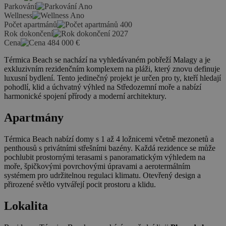
Parkování
Ano
Wellness
Ano
Počet apartmánů
400
Rok dokončení
2027
Cena
484 000
€
Térmica Beach se nachází na vyhledávaném pobřeží Malagy a je
exkluzivním rezidenčním komplexem na pláži, který znovu definuje
luxusní bydlení. Tento jedinečný projekt je určen pro ty, kteří hledají
pohodlí, klid a úchvatný výhled na Středozemní moře a nabízí
harmonické spojení přírody a moderní architektury.
Apartmány
Térmica Beach nabízí domy s 1 až 4 ložnicemi včetně mezonetů a
penthousů s privátními střešními bazény. Každá rezidence se může
pochlubit prostornými terasami s panoramatickým výhledem na
moře, špičkovými povrchovými úpravami a aerotermálním
systémem pro udržitelnou regulaci klimatu. Otevřený design a
přirozené světlo vytvářejí pocit prostoru a klidu.
Lokalita