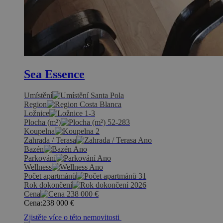
Sea Essence
Umístění
Santa Pola
Region
Costa Blanca
Ložnice
1-3
Plocha (m²)
52-283
Koupelna
2
Zahrada / Terasa
Ano
Bazén
Ano
Parkování
Ano
Wellness
Ano
Počet apartmánů
31
Rok dokončení
2026
Cena
238 000
€
Cena:
238 000
€
Zjistěte více o této nemovitosti