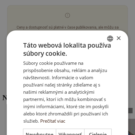
Ceny a dostupnosť sú platné v čase publikovania, ale môžu sa
zmeniť. Pre potvrdenie nás, prosím, kontaktujte.
×
Táto webová lokalita používa
Obrázky slúžia len na ilustračné účely a môžu sa líšiť. Zobrazený
nábytok je dekoratívny a nie je súčasťou ponuky. Nehnuteľnosti sú
súbory cookie.
ENGLISH
dodávané podľa oficiálnych kvalitatívnych špecifikácií.
Súbory cookie používame na
SK
Ceny sú netto a nezahŕňajú dane. Pre viac informácií si, prosím,
prispôsobenie obsahu, reklám a analýzu
prečítajte
tento článok na našom blogu
.
HU
návštevnosti. Informácie o vašom
používaní našej stránky zdieľame aj s
CZ
našimi reklamnými a analytickými
Nehnuteľnosti v okolí
partnermi, ktorí ich môžu kombinovať s
inými informáciami, ktoré ste im poskytli
SOLD OUT
alebo ktoré zhromaždili pri používaní ich
služieb.
Prečítať viac
Nevyhnutne
Výkonnosť
Cielenie