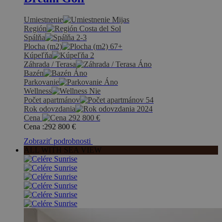
Umiestnenie
Mijas
Región
Costa del Sol
Spálňa
2-3
Plocha (m2)
67+
Kúpeľňa
2
Záhrada / Terasa
Áno
Bazén
Áno
Parkovanie
Áno
Wellness
Nie
Počet apartmánov
54
Rok odovzdania
2024
Cena
292 800
€
Cena :
292 800
€
Zobraziť podrobnosti
ALL WITH SEA VIEW