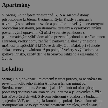
Apartmány
V Swing Golf nájdete priestranné 1-, 2- a 3-izbové domy
prispôsobené každému životnému štýlu. Každý apartmán je
navrhnutý s ohľadom na svetlo a pohodlie – s veľkými otvorenými
obývacími priestormi, priestrannými terasami a vysokokvalitnými
povrchovými úpravami. Či už si vyberiete penthouse s
panoramatickým výhľadom alebo prízemnú jednotku so súkromnou
záhradou, všetky domy zahŕňajú parkovanie, úložný priestor a
možnosť prispôsobiť si kľúčové detaily. Od raňajok pri východe
slnka s morským vánkom až po pokojné večery s výhľadom na
golfové ihrisko, každý deň je tu oslavou ľahkého a elegantného
života.
Lokalita
Swing Golf, dokonale umiestnený v srdci prírody, sa nachádza na
prvej línii golfového ihriska Aguilón a len pár minút od
Stredozemného mora. Ste menej ako 10 minút od očarujúcej
pobrežnej dedinky San Juan de los Terreros a jej divokých pláží a
krištáľovo čistých vôd. S dvoma letiskami v blízkosti a budúcim
spojením AVE, tento projekt kombinuje pokoj s bezkonkurenčnou
dostupnosťou. Je to výnimočné prostredie pre tých, ktorí hľadajú