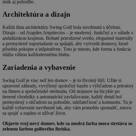
únik aj pohodlie.
Architektúra a dizajn
Každá línia architektúry Swing Golf bola navrhnutá s účelom.
Dizajn – od Arapiles Arquitectos – je moderný, funkčný a v súlade s
andalúzskou krajinou. Bohaté prirodzené svetlo, elegantné materiály
a premyslené usporiadanie sa spájajú, aby vytvorili domovy, ktoré
pôsobia pokojne a inšpiratívne. Toto je miesto, kde forma a funkcia
slúžia vášmu každodennému blahu.
Zariadenia a vybavenie
Swing Golf je viac než len domov – je to životný štýl. Užite si
upravené záhrady, vyvýšený spoločný bazén s výhľadom a priestory
na fitness a spoločenské stretnutia. Od stojanov na bicykle po
tienené chodníky a automatické zavlažovanie, každý detail bol
premyslený s ohľadom na pohodlie, udržateľnosť a komunitu. Tu je
každé vybavenie navrhnuté tak, aby vám pomohlo spomaliť, znovu
sa spojiť a naplno si užívať život.
Objavte svoj nový domov, kde sa modrá farba mora stretáva so
zelenou farbou golfového ihriska.