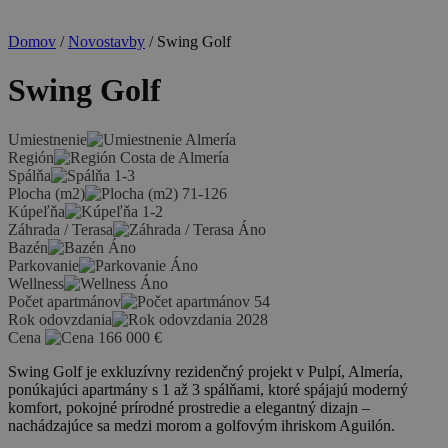
Domov
/
Novostavby
/ Swing Golf
Swing Golf
Umiestnenie
Almería
Región
Costa de Almería
Spálňa
1-3
Plocha (m2)
71-126
Kúpeľňa
1-2
Záhrada / Terasa
Áno
Bazén
Áno
Parkovanie
Áno
Wellness
Áno
Počet apartmánov
54
Rok odovzdania
2028
Cena
166 000
€
Swing Golf je exkluzívny rezidenčný projekt v Pulpí, Almería,
ponúkajúci apartmány s 1 až 3 spálňami, ktoré spájajú moderný
komfort, pokojné prírodné prostredie a elegantný dizajn –
nachádzajúce sa medzi morom a golfovým ihriskom Aguilón.