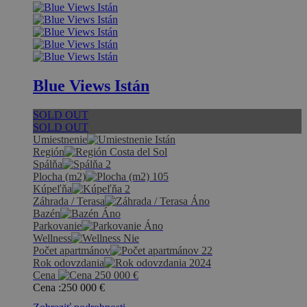
Blue Views Istán
SOLD OUT
SOLD OUT
Umiestnenie
Istán
Región
Costa del Sol
Spálňa
2
Plocha (m2)
105
Kúpeľňa
2
Záhrada / Terasa
Áno
Bazén
Áno
Parkovanie
Áno
Wellness
Nie
Počet apartmánov
22
Rok odovzdania
2024
Cena
250 000
€
Cena :
250 000
€