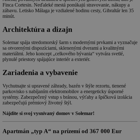
Finca Cortesin. Neďaleké mestá ponúkajú stravovanie, nákupy a
zábavu. Letisko Málaga je vzdialené hodinu cesty, Gibraltár len 35
minút.
Architektúra a dizajn
Solemar spája stredomorský šarm s modernými prvkami a vyznačuje
sa otvorenými dispozíciami, sklenenými dverami a kvalitnými
materiálmi. Jeho koncept „celkového bývania“ vytvára svetlé,
plynulé priestory spájajúce interiér a exteriér.
Zariadenia a vybavenie
Vychutnajte si upravené záhrady, bazén v štýle rezortu, tienené
parkovisko s nabíjaním elektromobilov a energeticky úsporné
systémy. Zabezpečený vstup s bránou, výťahy a špičková izolácia
zabezpečujú prémiový životný štýl.
Nájdite si svoj vysnívaný domov v Solemar!
Apartmán „typ A“ na prízemí od 367 000 Eur