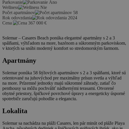
Parkovanie
Áno
Wellness
Nie
Počet apartmánov
58
Rok odovzdania
2024
Cena
367 000
€
Solemar – Casares Beach ponúka elegantné apartmány s 2 a 3
spálňami, výhľadom na more, bazénom a súkromným parkoviskom,
v ktorých sa snúbi moderný komfort so stredomorským šarmom.
Apartmány
Solemar ponúka 58 štýlových apartmánov s 2 a 3 spálňami, ktoré sú
orientované na juhovýchod pre maximálny prísun svetla a výhľad
na more. Prízemné jednotky majú súkromné záhrady, zatiaľ čo
penthousy sa môžu pochváliť nádhernými terasami. Otvorené
obytné priestory, špičkové povrchové úpravy a energeticky úsporné
spotrebiče zaručujú pohodlie a eleganciu.
Lokalita
Solemar sa nachádza na pláži Casares, len pár minút od pláže Playa
Ancha, pôvabných dediniek a špičkových golfových ihrísk, ako je