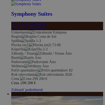
Symphony Suites
NEW GOLDEN MILE
NEW GOLDEN MILE
Umiestnenie
Estepona
Región
Costa de Sol
Spálňa
1-3
Plocha (m2)
73-98
Kúpeľňa
2-3
Záhrada / Terasa
Áno
Bazén
Áno
Parkovanie
Áno
Wellness
Áno
Počet apartmánov
82
Rok odovzdania
2026
Cena
299 200
€
Cena :
299 200
€
Zobraziť podrobnosti
LUXURY SEAFRONT