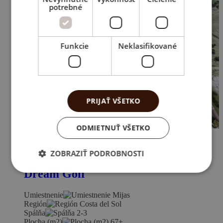
potrebné
Funkcie
Neklasifikované
PRIJAŤ VŠETKO
ODMIETNUŤ VŠETKO
ZOBRAZIŤ PODROBNOSTI
Dream Golf
Umiestnenie
Mijas
Región
Costa del Sol
Spálňa
2-3
Plocha (m2)
67+