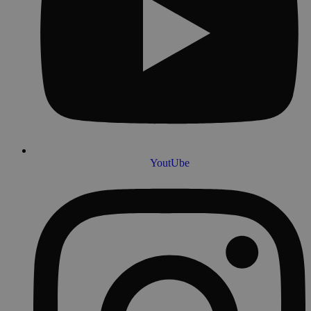
YoutUbe