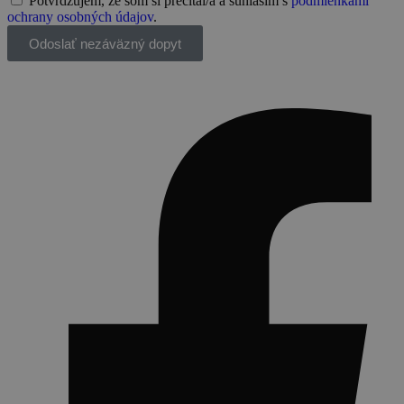
Potvrdzujem, že som si prečítal/a a súhlasím s
podmienkami
ochrany osobných údajov
.
Odoslať nezáväzný dopyt