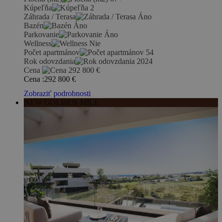
Kúpeľňa
2
Záhrada / Terasa
Áno
Bazén
Áno
Parkovanie
Áno
Wellness
Nie
Počet apartmánov
54
Rok odovzdania
2024
Cena
292 800
€
Cena :
292 800
€
Zobraziť podrobnosti
NEW GOLDEN MILE