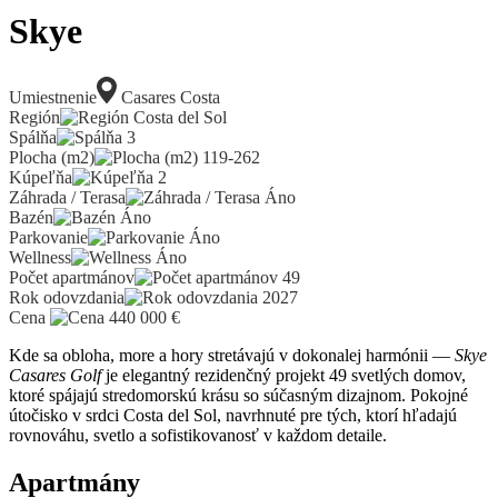
Skye
Umiestnenie
Casares Costa
Región
Costa del Sol
Spálňa
3
Plocha (m2)
119-262
Kúpeľňa
2
Záhrada / Terasa
Áno
Bazén
Áno
Parkovanie
Áno
Wellness
Áno
Počet apartmánov
49
Rok odovzdania
2027
Cena
440 000
€
Kde sa obloha, more a hory stretávajú v dokonalej harmónii —
Skye
Casares Golf
je elegantný rezidenčný projekt 49 svetlých domov,
ktoré spájajú stredomorskú krásu so súčasným dizajnom. Pokojné
útočisko v srdci Costa del Sol, navrhnuté pre tých, ktorí hľadajú
rovnováhu, svetlo a sofistikovanosť v každom detaile.
Apartmány