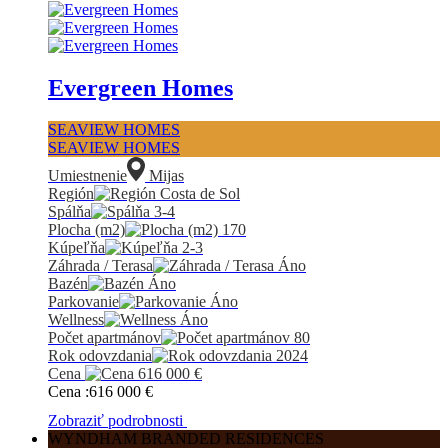
Evergreen Homes
SEAVIEW HOMES
SEAVIEW HOMES
Umiestnenie
Mijas
Región
Costa de Sol
Spálňa
3-4
Plocha (m2)
170
Kúpeľňa
2-3
Záhrada / Terasa
Áno
Bazén
Áno
Parkovanie
Áno
Wellness
Áno
Počet apartmánov
80
Rok odovzdania
2024
Cena
616 000
€
Cena :
616 000
€
Zobraziť podrobnosti
WYNDHAM BRANDED RESIDENCES