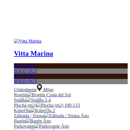
Vitta Marina
SEA 200M
SOLD OUT
SEA 200M
SOLD OUT
Umiestnenie
Mijas
Región
Costa del Sol
Spálňa
2-4
Plocha (m2)
100-133
Kúpeľňa
2
Záhrada / Terasa
Áno
Bazén
Áno
Parkovanie
Áno