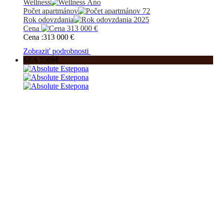
Wellness
Áno
Počet apartmánov
72
Rok odovzdania
2025
Cena
313 000
€
Cena :
313 000
€
Zobraziť podrobnosti
SEA 550M