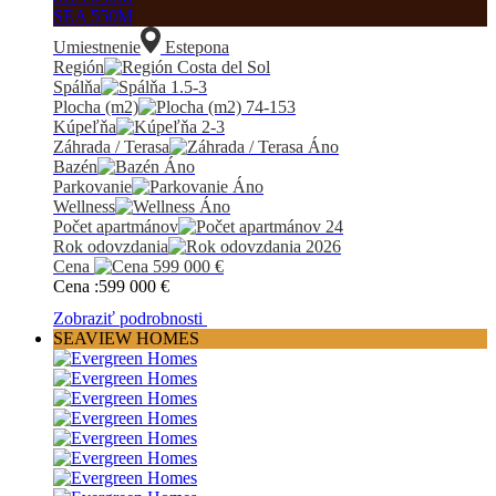
SEA 550M
Umiestnenie
Estepona
Región
Costa del Sol
Spálňa
1.5-3
Plocha (m2)
74-153
Kúpeľňa
2-3
Záhrada / Terasa
Áno
Bazén
Áno
Parkovanie
Áno
Wellness
Áno
Počet apartmánov
24
Rok odovzdania
2026
Cena
599 000
€
Cena :
599 000
€
Zobraziť podrobnosti
SEAVIEW HOMES