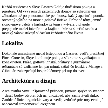
Každá rezidencia v Skye Casares Golf je útočiskom pokoja a
priestoru. Od vyvýšených prízemných domov so súkromnými
záhradami až po panoramatické penthousy, každý apartmán ponúka
otvorený výhľad na more a golfové ihrisko. Prírodné tóny, jemné
slonovinové palety a kaskádovité terasy vytvárajú plynulé
prepojenie medzi interiérom a krajinou, kde sa slnečné svetlo a
morský vánok stávajú súčasťou každodenného života.
Lokalita
Dokonale umiestnené medzi Esteponou a Casares, vedľa prestížnej
Finca Cortesín, Skye kombinuje pokoj a súkromie s vynikajúcou
konektivitou. Pláže, golfové ihriská, prístavy a gurmánske
reštaurácie sú vzdialené len pár minút, zatiaľ čo letiská v Malage a
Gibraltári zabezpečujú bezproblémový prístup do sveta.
Architektúra a dizajn
Architektúra Skye, inšpirovaná prírodou, plynule splýva so svahom
– desať budov otvorených na juhozápad, aby zachytávali slnko.
Zaoblené línie, organické tvary a svetlé, vzdušné priestory evokujú
nadčasovú stredomorskú eleganciu.