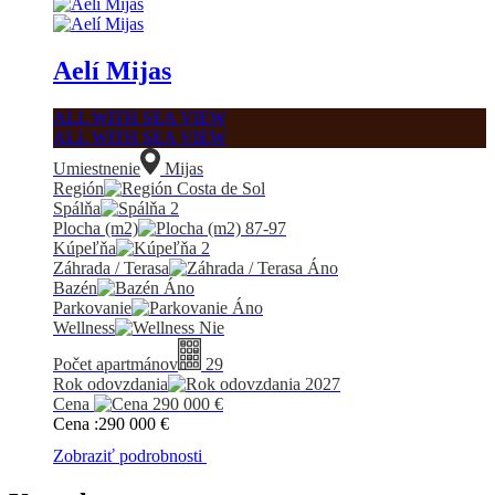
Aelí Mijas
ALL WITH SEA VIEW
ALL WITH SEA VIEW
Umiestnenie
Mijas
Región
Costa de Sol
Spálňa
2
Plocha (m2)
87-97
Kúpeľňa
2
Záhrada / Terasa
Áno
Bazén
Áno
Parkovanie
Áno
Wellness
Nie
Počet apartmánov
29
Rok odovzdania
2027
Cena
290 000
€
Cena :
290 000
€
Zobraziť podrobnosti