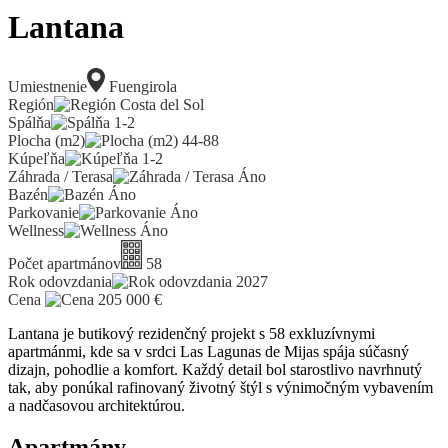
Lantana
Umiestnenie
Fuengirola
Región
Costa del Sol
Spálňa
1-2
Plocha (m2)
44-88
Kúpeľňa
1-2
Záhrada / Terasa
Áno
Bazén
Áno
Parkovanie
Áno
Wellness
Áno
Počet apartmánov
58
Rok odovzdania
2027
Cena
205 000
€
Lantana je butikový rezidenčný projekt s 58 exkluzívnymi
apartmánmi, kde sa v srdci Las Lagunas de Mijas spája súčasný
dizajn, pohodlie a komfort. Každý detail bol starostlivo navrhnutý
tak, aby ponúkal rafinovaný životný štýl s výnimočným vybavením
a nadčasovou architektúrou.
Apartmány