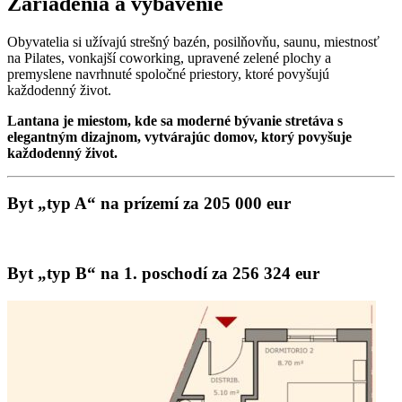
Zariadenia a vybavenie
Obyvatelia si užívajú strešný bazén, posilňovňu, saunu, miestnosť
na Pilates, vonkajší coworking, upravené zelené plochy a
premyslene navrhnuté spoločné priestory, ktoré povyšujú
každodenný život.
Lantana je miestom, kde sa moderné bývanie stretáva s
elegantným dizajnom, vytvárajúc domov, ktorý povyšuje
každodenný život.
Byt „typ A“ na prízemí za 205 000 eur
Byt „typ B“ na 1. poschodí za 256 324 eur