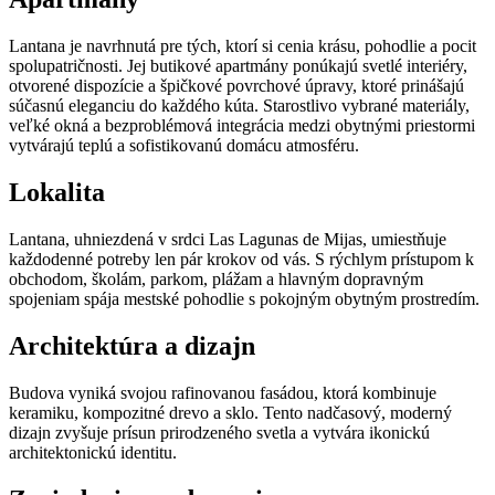
Lantana je navrhnutá pre tých, ktorí si cenia krásu, pohodlie a pocit
spolupatričnosti. Jej butikové apartmány ponúkajú svetlé interiéry,
otvorené dispozície a špičkové povrchové úpravy, ktoré prinášajú
súčasnú eleganciu do každého kúta. Starostlivo vybrané materiály,
veľké okná a bezproblémová integrácia medzi obytnými priestormi
vytvárajú teplú a sofistikovanú domácu atmosféru.
Lokalita
Lantana, uhniezdená v srdci Las Lagunas de Mijas, umiestňuje
každodenné potreby len pár krokov od vás. S rýchlym prístupom k
obchodom, školám, parkom, plážam a hlavným dopravným
spojeniam spája mestské pohodlie s pokojným obytným prostredím.
Architektúra a dizajn
Budova vyniká svojou rafinovanou fasádou, ktorá kombinuje
keramiku, kompozitné drevo a sklo. Tento nadčasový, moderný
dizajn zvyšuje prísun prirodzeného svetla a vytvára ikonickú
architektonickú identitu.