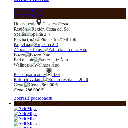
4 BEDROOMS
4 BEDROOMS
Umiestnenie
Casares Costa
Región
Costa del Sol
Spálňa
2-4
Plocha (m2)
98-150
Kúpeľňa
2-3
Záhrada / Terasa
Áno
Bazén
Áno
Parkovanie
Áno
Wellness
Áno
Počet apartmánov
134
Rok odovzdania
2026
Cena
286 000
€
Cena :
286 000
€
Zobraziť podrobnosti
ALL WITH SEA VIEW