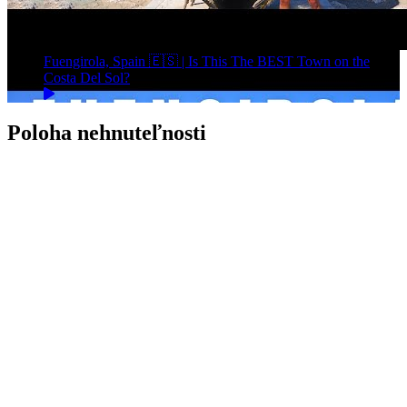
Fuengirola, Spain 🇪🇸 | Is This The BEST Town on the
Costa Del Sol?
Poloha nehnuteľnosti