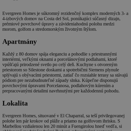
Evergreen Homes je súkromný rezidenčný komplex moderných 3- a
4-izbových domov na Costa del Sol, ponúkajúci súčasný dizajn,
prémiové povrchové úpravy a závideniahodnú polohu medzi
morom, golfom a stredomorským životným štýlom.
Apartmány
Každý z 80 domov spája eleganciu a pohodlie s priestrannými
interiérmi, veľkými oknami a porcelánovými podlahami, ktoré
vpúšťajú prirodzené svetlo po celý deň. Kuchyne s otvoreným
priestorom so Silestone doskami a spotrebičmi Siemens plynule
splývajú s obývacími priestormi, zatiaľ čo rozsiahle terasy sa stávajú
pódiom pre nezabudnuteľné západy slnka. Kúpeľne disponujú
povrchovými úpravami Porcelanosa, podlahovým kúrením a
prepracovanými detailmi navrhnutými pre každodennú pohodu.
Lokalita
Evergreen Homes, situované v El Chaparral, sa teší privilegovanej
polohe len pár krokov od pláže a priamo na golfovom ihrisku. S
Marbellou vzdialenou len 20 minút a Fuengirolou hneď vedľa, si