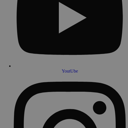
YoutUbe