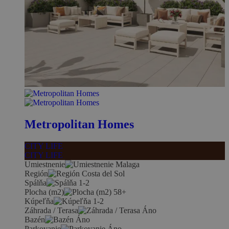
Metropolitan Homes
CITY LIFE
CITY LIFE
Umiestnenie
Malaga
Región
Costa del Sol
Spálňa
1-2
Plocha (m2)
58+
Kúpeľňa
1-2
Záhrada / Terasa
Áno
Bazén
Áno
Parkovanie
Áno