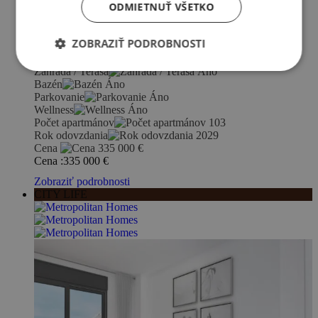
ODMIETNUŤ VŠETKO
Umiestnenie
Mijas
Región
Costa del Sol
Spálňa
1-3
ZOBRAZIŤ PODROBNOSTI
Plocha (m2)
87-208
Kúpeľňa
2
Záhrada / Terasa
Áno
Bazén
Áno
Parkovanie
Áno
Wellness
Áno
Počet apartmánov
103
Rok odovzdania
2029
Cena
335 000
€
Cena :
335 000
€
Zobraziť podrobnosti
CITY LIFE