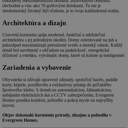
obklopený medzinárodnými školami, zdravotnými centrami,
obchodmi a viac ako 70 golfovými ihriskami. Tu nie je
stredomorský životný štýl sľubom, je to tvoja každodenná realita.
Architektúra a dizajn
Uzavretá komunita spája modernú, funkčnú a udržateľnú
architektúru s jej prírodným okolím. Domy orientované na juh a
juhozápad maximalizujú prirodzené svetlo a morský vánok. Každý
detail bol navrhnutý s ohľadom na praktickosť, energetickú
účinnosť a estetiku, vytvárajúc domy, ktoré sú krásne aj inteligentné.
Zariadenia a vybavenie
Obyvatelia si užívajú upravené záhrady, spoločný bazén, paddle
kurty, kúpele, posilňovňu a exkluzívny prístup do priľahlého
športového klubu. S domácou automatizáciou, klimatizáciou,
nabíjaním elektrických áut a CCTV zabezpečením, Evergreen
Homes ponúka komfort, pohodlie a pokoj mysle na najvyššej
úrovni.
Objav dokonalú harmóniu prírody, dizajnu a pohodlia v
Evergreen Homes.