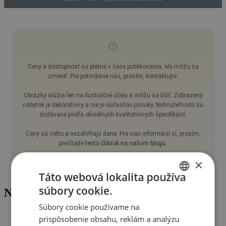
Ceny a dostupnosť sú platné v čase publikovania, ale môžu sa
zmeniť. Pre potvrdenie nás, prosím, kontaktujte.
Obrázky slúžia len na ilustračné účely a môžu sa líšiť. Zobrazený
nábytok je dekoratívny a nie je súčasťou ponuky. Nehnuteľnosti sú
dodávané podľa oficiálnych kvalitatívnych špecifikácií.
Ceny sú netto a nezahŕňajú dane. Pre viac informácií si, prosím,
prečítajte
tento článok na našom blogu
.
×
Táto webová lokalita používa
súbory cookie.
Nehnuteľnosti v okolí
ENGLISH
Súbory cookie používame na
SK
prispôsobenie obsahu, reklám a analýzu