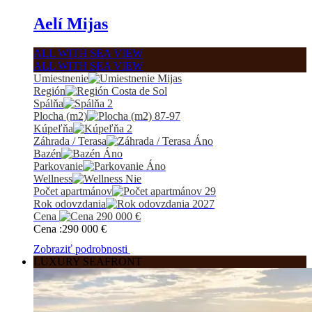
Aelí Mijas
ALL WITH SEA VIEW
ALL WITH SEA VIEW
Umiestnenie
Mijas
Región
Costa de Sol
Spálňa
2
Plocha (m2)
87-97
Kúpeľňa
2
Záhrada / Terasa
Áno
Bazén
Áno
Parkovanie
Áno
Wellness
Nie
Počet apartmánov
29
Rok odovzdania
2027
Cena
290 000
€
Cena :
290 000
€
Zobraziť podrobnosti
LUXURY SEAFRONT