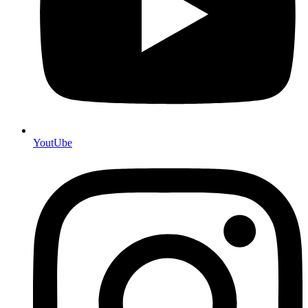
YoutUbe