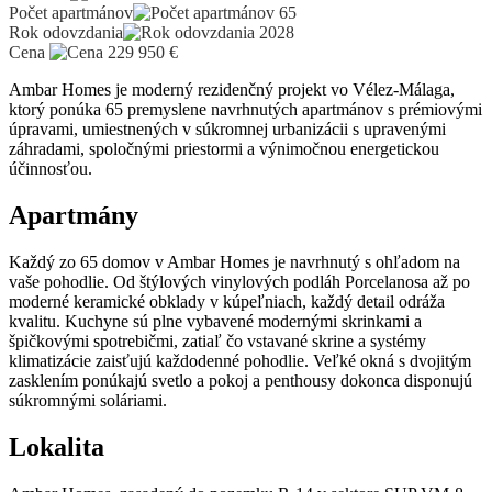
Počet apartmánov
65
Rok odovzdania
2028
Cena
229 950
€
Ambar Homes je moderný rezidenčný projekt vo Vélez-Málaga,
ktorý ponúka 65 premyslene navrhnutých apartmánov s prémiovými
úpravami, umiestnených v súkromnej urbanizácii s upravenými
záhradami, spoločnými priestormi a výnimočnou energetickou
účinnosťou.
Apartmány
Každý zo 65 domov v Ambar Homes je navrhnutý s ohľadom na
vaše pohodlie. Od štýlových vinylových podláh Porcelanosa až po
moderné keramické obklady v kúpeľniach, každý detail odráža
kvalitu. Kuchyne sú plne vybavené modernými skrinkami a
špičkovými spotrebičmi, zatiaľ čo vstavané skrine a systémy
klimatizácie zaisťujú každodenné pohodlie. Veľké okná s dvojitým
zasklením ponúkajú svetlo a pokoj a penthousy dokonca disponujú
súkromnými soláriami.
Lokalita