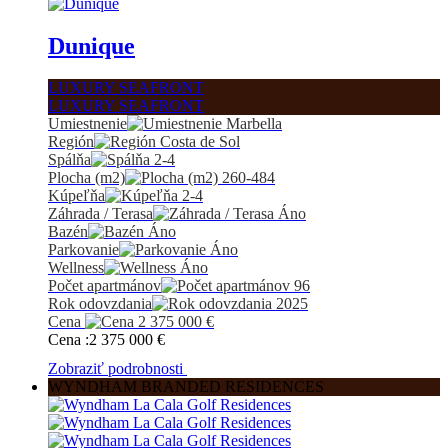
Dunique
LUXURY SEAFRONT
LUXURY SEAFRONT
Umiestnenie
Marbella
Región
Costa de Sol
Spálňa
2-4
Plocha (m2)
260-484
Kúpeľňa
2-4
Záhrada / Terasa
Áno
Bazén
Áno
Parkovanie
Áno
Wellness
Áno
Počet apartmánov
96
Rok odovzdania
2025
Cena
2 375 000
€
Cena :
2 375 000
€
Zobraziť podrobnosti
WYNDHAM BRANDED RESIDENCES