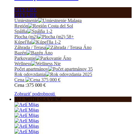
CITY LIFE
CITY LIFE
Umiestnenie
Malaga
Región
Costa del Sol
Spálňa
1-2
Plocha (m2)
58+
Kúpeľňa
1-2
Záhrada / Terasa
Áno
Bazén
Áno
Parkovanie
Áno
Wellness
Nie
Počet apartmánov
35
Rok odovzdania
2025
Cena
375 000
€
Cena :
375 000
€
Zobraziť podrobnosti
ALL WITH SEA VIEW