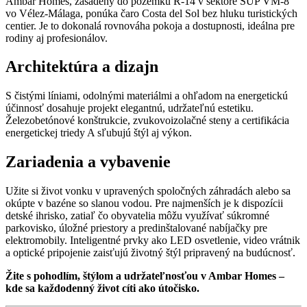
Ambar Homes, zasadený do pozemku R-14 v sektore SUP VM-8
vo Vélez-Málaga, ponúka čaro Costa del Sol bez hluku turistických
centier. Je to dokonalá rovnováha pokoja a dostupnosti, ideálna pre
rodiny aj profesionálov.
Architektúra a dizajn
S čistými líniami, odolnými materiálmi a ohľadom na energetickú
účinnosť dosahuje projekt elegantnú, udržateľnú estetiku.
Železobetónové konštrukcie, zvukovoizolačné steny a certifikácia
energetickej triedy A sľubujú štýl aj výkon.
Zariadenia a vybavenie
Užite si život vonku v upravených spoločných záhradách alebo sa
okúpte v bazéne so slanou vodou. Pre najmenších je k dispozícii
detské ihrisko, zatiaľ čo obyvatelia môžu využívať súkromné
parkovisko, úložné priestory a predinštalované nabíjačky pre
elektromobily. Inteligentné prvky ako LED osvetlenie, video vrátnik
a optické pripojenie zaisťujú životný štýl pripravený na budúcnosť.
Žite s pohodlím, štýlom a udržateľnosťou v Ambar Homes –
kde sa každodenný život cíti ako útočisko.