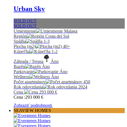
Urban Sky
SOLD OUT
SOLD OUT
Umiestnenie
Malaga
Región
Costa del Sol
Spálňa
1-3
Plocha (m2)
40+
Kúpeľňa
1-2
Záhrada / Terasa
Áno
Bazén
Áno
Parkovanie
Áno
Wellness
Áno
Počet apartmánov
450
Rok odovzdania
2024
Cena
293 000
€
Cena :
293 000
€
Zobraziť podrobnosti
SEAVIEW HOMES