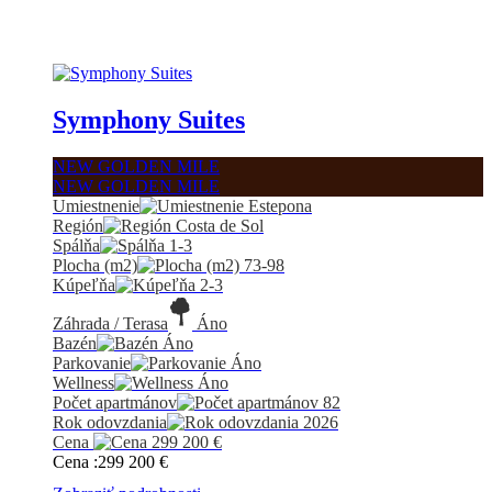
Symphony Suites
NEW GOLDEN MILE
NEW GOLDEN MILE
Umiestnenie
Estepona
Región
Costa de Sol
Spálňa
1-3
Plocha (m2)
73-98
Kúpeľňa
2-3
Záhrada / Terasa
Áno
Bazén
Áno
Parkovanie
Áno
Wellness
Áno
Počet apartmánov
82
Rok odovzdania
2026
Cena
299 200
€
Cena :
299 200
€