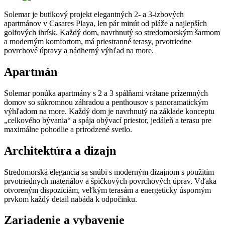
Solemar je butikový projekt elegantných 2- a 3-izbových
apartmánov v Casares Playa, len pár minút od pláže a najlepších
golfových ihrísk. Každý dom, navrhnutý so stredomorským šarmom
a moderným komfortom, má priestranné terasy, prvotriedne
povrchové úpravy a nádherný výhľad na more.
Apartmán
Solemar ponúka apartmány s 2 a 3 spálňami vrátane prízemných
domov so súkromnou záhradou a penthousov s panoramatickým
výhľadom na more. Každý dom je navrhnutý na základe konceptu
„celkového bývania“ a spája obývací priestor, jedáleň a terasu pre
maximálne pohodlie a prirodzené svetlo.
Architektúra a dizajn
Stredomorská elegancia sa snúbi s moderným dizajnom s použitím
prvotriednych materiálov a špičkových povrchových úprav. Vďaka
otvoreným dispozíciám, veľkým terasám a energeticky úsporným
prvkom každý detail nabáda k odpočinku.
Zariadenie a vybavenie