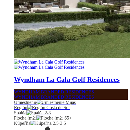
Wyndham La Cala Golf Residences
WYNDHAM BRANDED RESIDENCES
WYNDHAM BRANDED RESIDENCES
Umiestnenie
Mijas
Región
Costa de Sol
Spálňa
2-3
Plocha (m2)
65+
Kúpeľňa
2.5-3.5