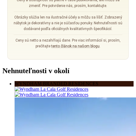
Ceny a dostupnosť sú platné v čase publikovania, ale môžu sa
zmeniť. Pre potvrdenie nás, prosím, kontaktujte.
Obrázky slúžia len na ilustračné účely a môžu sa líšiť. Zobrazený
nábytok je dekoratívny a nie je súčasťou ponuky. Nehnuteľnosti sú
dodávané podľa oficiálnych kvalitatívnych špecifikácií.
Ceny sú netto a nezahŕňajú dane. Pre viac informácií si, prosím,
prečítajte
tento článok na našom blogu
.
Nehnuteľnosti v okolí
WYNDHAM BRANDED RESIDENCES