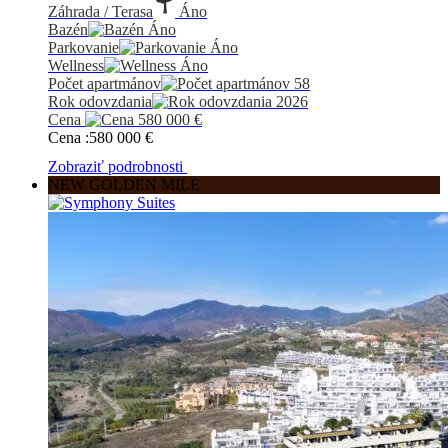
Záhrada / Terasa
Áno
Bazén
Áno
Parkovanie
Áno
Wellness
Áno
Počet apartmánov
58
Rok odovzdania
2026
Cena
580 000
€
Cena :
580 000
€
Zobraziť podrobnosti
NEW GOLDEN MILE