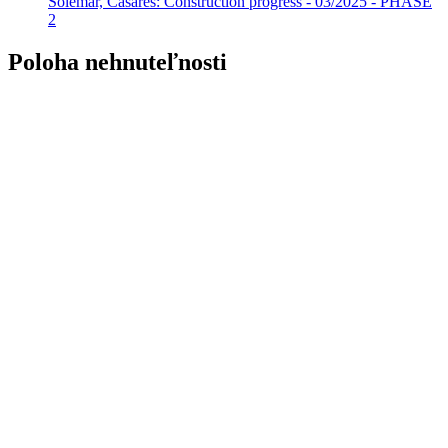
Solemar, Casares: Construction progress - 03/2025 - PHASE
2
Poloha nehnuteľnosti