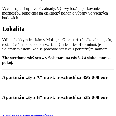
Vychutnajte si upravené záhrady, štýlový bazén, parkovanie s
možnosťou pripojenia na elektrický pohon a výťahy vo všetkých
budovách.
Lokalita
Vďaka blízkym letiskám v Malage a Gibraltári a špičkovému golfu,
reštauráciám a obchodom vzdialeným len niekoľko minút, je
Solemar miestom, kde sa pohodlie stretáva s pobrežným šarmom.
Žite stredomorský sen – v Solemare na vás čaká slnko, more a
pokoj.
Apartmán „typ A“ na st. poschodí za 395 000 eur
Apartmán „typ B“ na st. poschodí za 535 000 eur