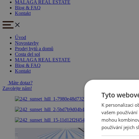
MALAGA REAL ESTATE
Blog & FAQ
Kontakt
Úvod
Novostavby
Prodej bytů a domů
Costa del sol
MALAGA REAL ESTATE
Blog & FAQ
Kontakt
Máte dotaz?
Zavolejte nám!
Tyto webové
K personalizaci 
vašem používání n
mohou kombinovat
používání jejich s