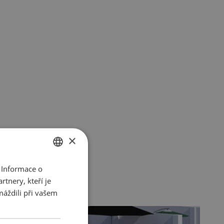
×
 Informace o
ENGLISH
tnery, kteří je
SK
máždili při vašem
HU
CZ