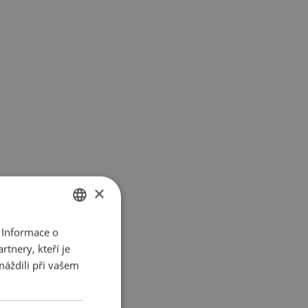
×
 Informace o
ENGLISH
tnery, kteří je
SK
máždili při vašem
HU
CZ