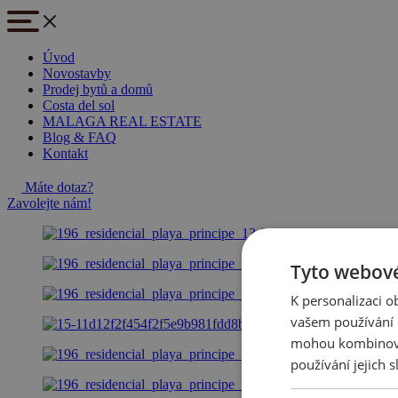
Úvod
Novostavby
Prodej bytů a domů
Costa del sol
MALAGA REAL ESTATE
Blog & FAQ
Kontakt
Máte dotaz?
Zavolejte nám!
Tyto webové
K personalizaci 
vašem používání n
mohou kombinovat
používání jejich s