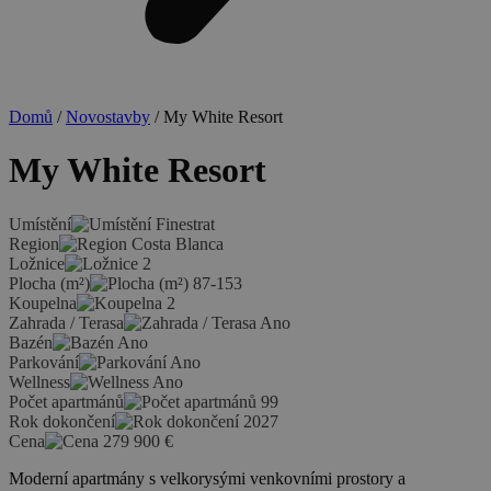
Domů
/
Novostavby
/ My White Resort
My White Resort
Umístění
Finestrat
Region
Costa Blanca
Ložnice
2
Plocha (m²)
87-153
Koupelna
2
Zahrada / Terasa
Ano
Bazén
Ano
Parkování
Ano
Wellness
Ano
Počet apartmánů
99
Rok dokončení
2027
Cena
279 900
€
Moderní apartmány s velkorysými venkovními prostory a