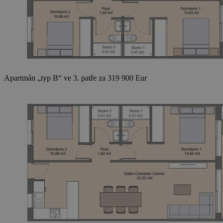
Apartmán „typ B“ ve 3. patře za 319 900 Eur