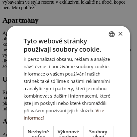
vybavením ve stylu resortu v exkluzivní lokalitě na úbočí kopce
nedaleko pobřeží.
Apartmány
×
Apartmány jsou promyšleně navrženy se světlými otevřenými
obytnými prostory, plně vybavenými kuchyněmi a elegantními
Tyto webové stránky
koupelnami. Velká okna propojují interiéry s prostornými terasami
používají soubory cookie.
nebo soukromými zahradami a zvou tě k celoročnímu venkovnímu
ENGLISH
vyžití. Pečlivě vybrané materiály, moderní instalace a chytré
K personalizaci obsahu, reklam a analýze
SK
dispozice zajišťují pohodlí, energetickou účinnost a pocit klidného
návštěvnosti používáme soubory cookie.
soukromého bydlení.
HU
Informace o vašem používání našich
Umístění
stránek také sdílíme s našimi reklamními
CZ
a analytickými partnery, kteří je mohou
Resort se nachází v
Finestratu
, kousek od
Benidormu
, a nabízí
kombinovat s dalšími informacemi, které
panoramatické výhledy na moře i hory. Přitom je jen pár minut od
jste jim poskytli nebo které shromáždili
pláží, nákupních center, golfových hřišť a veškerých služeb. Je to
místo, které vyvažuje klid s pulzujícím životem na pobřeží.
při vašem používání jejich služeb.
Více
informací
Architektura a design
Nezbytně
Výkonové
Soubory
Architektura je čistá, moderní a elegantní, s bílými liniemi,
nutné
soubory
cílení