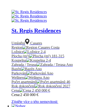
St. Regis Residences
Umístění
Casares
Region
Casares Costa
Ložnice
2-4
Plocha (m²)
181-315
Koupelna
2-4
Zahrada / Terasa
Ano
Bazén
Ano
Parkování
Ano
Wellness
Ano
Počet apartmánů
46
Rok dokončení
2027
Cena
2 450 000
€
Cena:
2 450 000
€
Zjistěte více o této nemovitosti