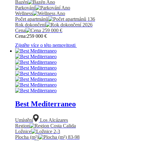
Bazén
Ano
Parkování
Ano
Wellness
Ano
Počet apartmánů
136
Rok dokončení
2026
Cena
259 000
€
Cena:
259 000
€
Zjistěte více o této nemovitosti
Best Mediterraneo
Umístění
Los Alcázares
Region
Costa Calida
Ložnice
2-3
Plocha (m²)
83-98