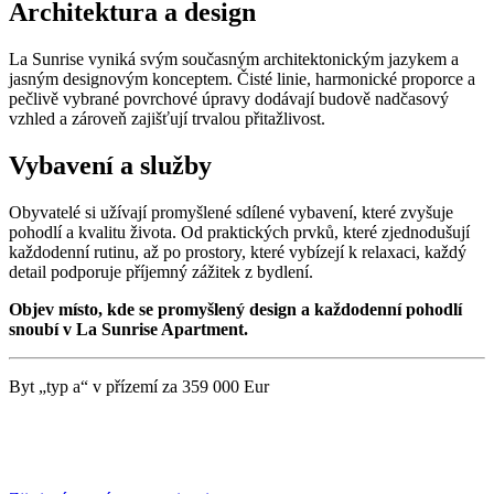
Architektura a design
La Sunrise vyniká svým současným architektonickým jazykem a
jasným designovým konceptem. Čisté linie, harmonické proporce a
pečlivě vybrané povrchové úpravy dodávají budově nadčasový
vzhled a zároveň zajišťují trvalou přitažlivost.
Vybavení a služby
Obyvatelé si užívají promyšlené sdílené vybavení, které zvyšuje
pohodlí a kvalitu života. Od praktických prvků, které zjednodušují
každodenní rutinu, až po prostory, které vybízejí k relaxaci, každý
detail podporuje příjemný zážitek z bydlení.
Objev místo, kde se promyšlený design a každodenní pohodlí
snoubí v La Sunrise Apartment.
Byt „typ a“ v přízemí za 359 000 Eur