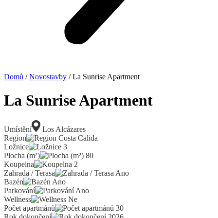
Domů
/
Novostavby
/ La Sunrise Apartment
La Sunrise Apartment
Umístění
Los Alcázares
Region
Costa Calida
Ložnice
3
Plocha (m²)
80
Koupelna
2
Zahrada / Terasa
Ano
Bazén
Ano
Parkování
Ano
Wellness
Ne
Počet apartmánů
30
Rok dokončení
2026