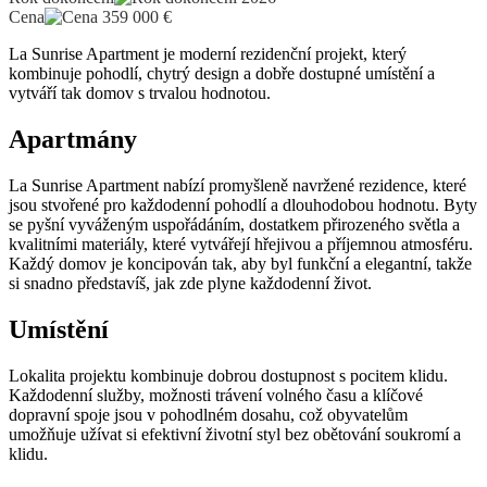
Cena
359 000
€
La Sunrise Apartment je moderní rezidenční projekt, který
kombinuje pohodlí, chytrý design a dobře dostupné umístění a
vytváří tak domov s trvalou hodnotou.
Apartmány
La Sunrise Apartment nabízí promyšleně navržené rezidence, které
jsou stvořené pro každodenní pohodlí a dlouhodobou hodnotu. Byty
se pyšní vyváženým uspořádáním, dostatkem přirozeného světla a
kvalitními materiály, které vytvářejí hřejivou a příjemnou atmosféru.
Každý domov je koncipován tak, aby byl funkční a elegantní, takže
si snadno představíš, jak zde plyne každodenní život.
Umístění
Lokalita projektu kombinuje dobrou dostupnost s pocitem klidu.
Každodenní služby, možnosti trávení volného času a klíčové
dopravní spoje jsou v pohodlném dosahu, což obyvatelům
umožňuje užívat si efektivní životní styl bez obětování soukromí a
klidu.